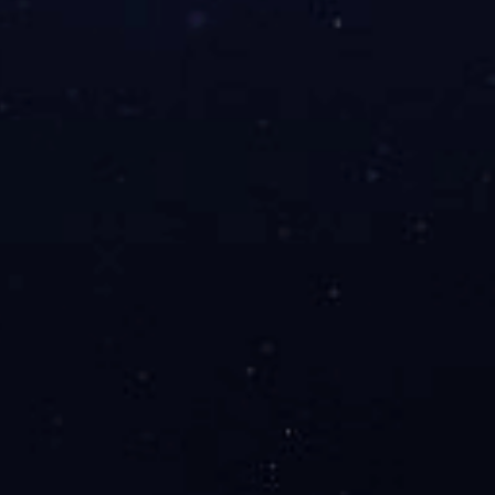
到纯粹的竞技之美，感受运动员拼搏向上的力量。无论您
关注我们
微信公众号：BY_Sports
邮箱：
contact@yllnet.com