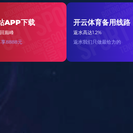
108 : 102
W
凯尔特人
德约科维奇
NBA
库里赛季新高三分雨，勇士队逆转雷霆