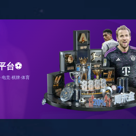
决，谁将加冕欧洲之王？
终极较量。必一运动为您带来全方位直播信号、深度战术分析及赛