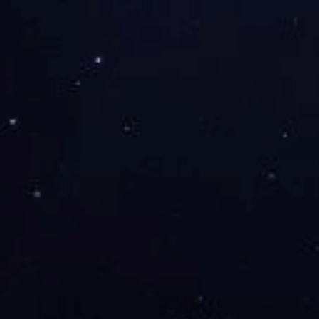
让运动更快乐的使命
必一运动的愿景是“让运动更快乐”。我们倡导健康、
是资深球迷还是体育新手，必一运动都将是您值得信赖
必一运动
热门频
关于我们
足球资
联系方式
篮球速
加入我们
NBA专
隐私政策
世界杯