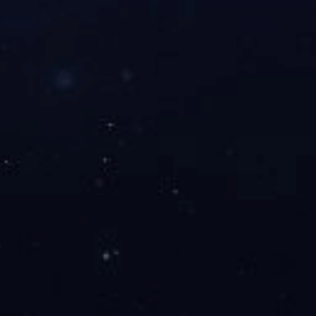
积极的体育精神，拒绝任何形式的赌博误导内容。在这里，您可以找
的体育伙伴。
道
数据中心
讯
实时比分
递
赛程表
题
球员百科
专区
球队百科
© 2023 yllnet.com 必一运动版权所有 | 综合体育赛事资讯平台 | 让运动更快乐