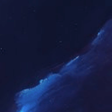
更多视频 >
环法冲刺图解