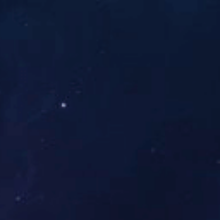
西班牙新星在红土场上展现出统治力，直落两盘击败对
手，将与世界第一争夺苏珊·朗格伦杯。
昨天
阅读: 0.8w